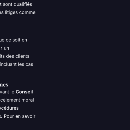
 sont qualifiés
des litiges comme
ue ce soit en
ir un
ts des clients
incluant les cas
mmes
evant le
Conseil
arcèlement moral
rocédures
s. Pour en savoir