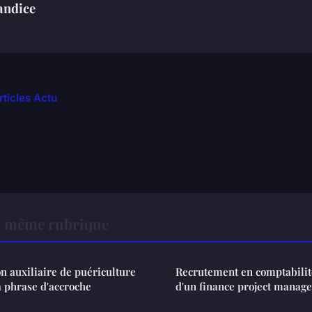
andice
rticles Actu
a même rubrique
on auxiliaire de puériculture
Recrutement en comptabilité 
a phrase d'accroche
d'un finance project manage