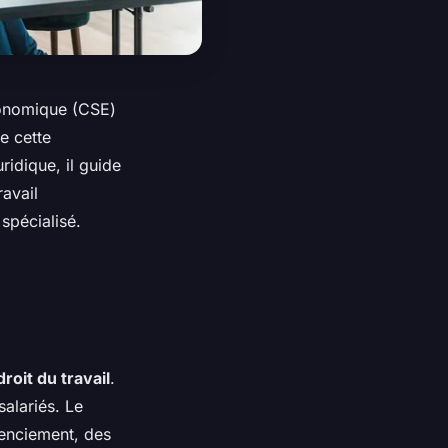
Économique (CSE)
e cette
idique, il guide
avail
spécialisé.
droit du travail
.
salariés. Le
cenciement, des