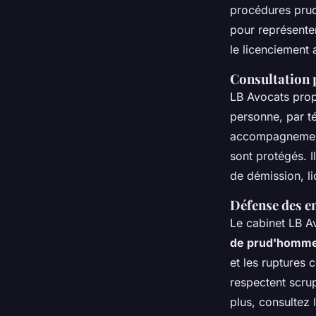
procédures prud'
pour représenter
le licenciement a
Consultation 
LB Avocats pro
personne, par té
accompagnement 
sont protégés. Il
de démission, li
Défense des e
Le cabinet LB A
de prud'homm
et les ruptures 
respectent scrup
plus, consultez 