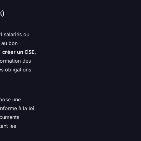
E)
1 salariés ou
r au bon
à
créer un CSE
,
 formation des
es obligations
opose une
nforme à la loi.
ocuments
ant les