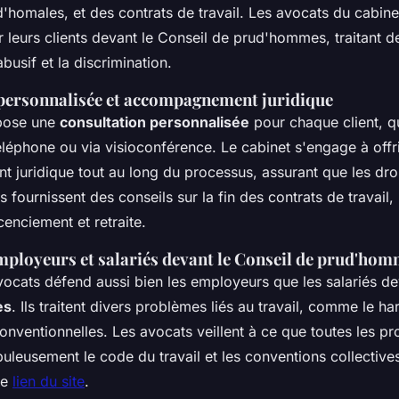
homales, et des contrats de travail. Les avocats du cabinet
 leurs clients devant le Conseil de prud'hommes, traitant 
busif et la discrimination.
personnalisée et accompagnement juridique
pose une
consultation personnalisée
pour chaque client, q
léphone ou via visioconférence. Le cabinet s'engage à offr
juridique tout au long du processus, assurant que les droi
s fournissent des conseils sur la fin des contrats de travail, 
cenciement et retraite.
mployeurs et salariés devant le Conseil de prud'ho
vocats défend aussi bien les employeurs que les salariés d
es
. Ils traitent divers problèmes liés au travail, comme le h
conventionnelles. Les avocats veillent à ce que toutes les p
uleusement le code du travail et les conventions collective
le
lien du site
.