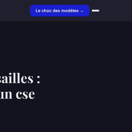
Le choc des modèles →
ailles :
'un cse