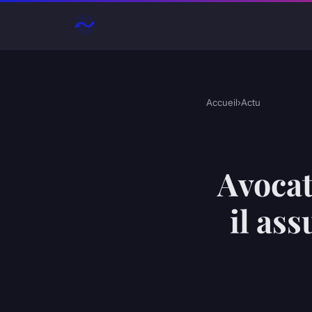
Accueil
›
Actu
Avocat 
il ass